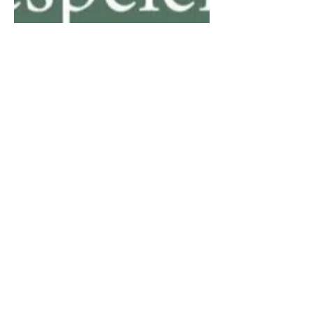
25 maj
Beddingespelen 2026
Beddingespelen 2026 närmar sig! Den 20–
28 juni spelas årets tävling på
Beddingestrands grusbanor med två