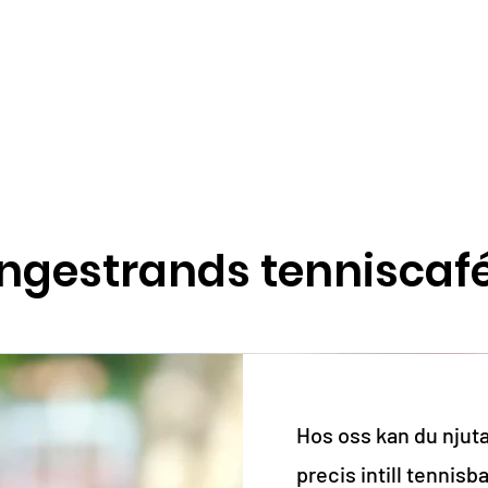
ngestrands tenniscaf
Hos oss kan du njuta
Mi
precis intill tennisb