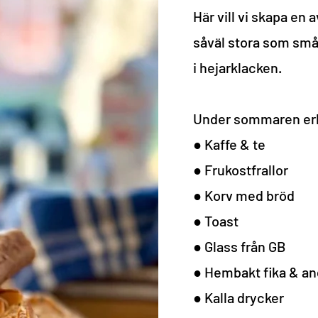
Här vill vi skapa en
såväl stora som små,
i hejarklacken.
Under sommaren erbj
● Kaffe & te
● Frukostfrallor
● Korv med bröd
● Toast
● Glass från GB
● Hembakt fika & an
● Kalla drycker