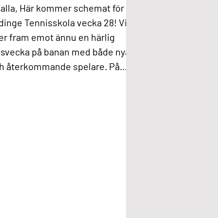
 alla, Här kommer schemat för
inge Tennisskola vecka 28! Vi
er fram emot ännu en härlig
isvecka på banan med både nya
h återkommande spelare. På
dag samlas alla deltagare vid
gången till bana 2 och 3 inför
ens första pass. För er som är
 för första gången behöver ni
e tänka på tennisutrustning. Vi
ar racketar, bollar och övrigt
rial som behövs under veckan.
Det ni behöver ta med är: •
Träningskläder efter väder •
attenflaska • Lämpliga skor f