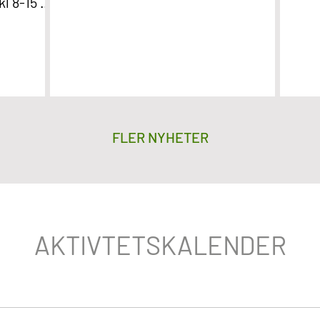
l 8-15 i
t att bli
n!
FLER NYHETER
AKTIVTETSKALENDER