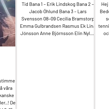
Tid Bana 1 – Erik Lindskog Bana 2 –
Hej
Jacob Öhlund Bana 3 – Lars
Bedd
Svensson 08–09 Cecilia Bramstorp
s
Emma Gulbrandsen Rasmus Ek Lina
tenn
Jönsson Anne Björnsson Elin Nylen
oc
Mikael Karlsson Mårten Jönsson
mån
Cecilia Lindvall Frida Gunnarsson
in
Jenny Carenco Malin Sparf Rydberg
dag
09–10 Magdalena Vesterberg
med
Magnus Mertin Malena Mertin Mette
int
Ramsden Angelica Kamf Marie
h
istimme
Gaillard Frode Gulbrandsen Philip
mate
på våra
Rydén Henrik Blåeldh Linus
 kanske
Levinson Roine Lindvall Samuel
ler..! Det
Gaillard 10–11 Gunna
V