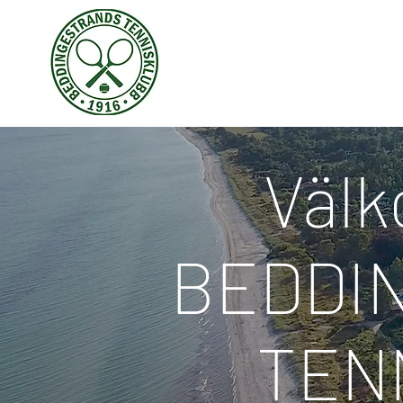
Välk
BEDDI
TEN