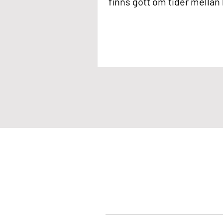
finns gott om tider mellan k
nästa vecka och vädret ser u
bra. Njut av sommare