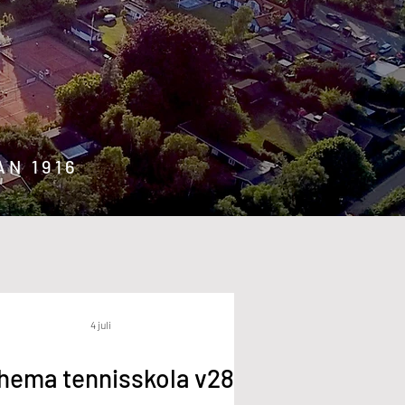
N 1916
4 juli
hema tennisskola v28