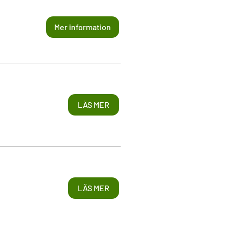
Mer information
LÄS MER
LÄS MER